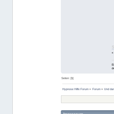
«
E
d
Seiten: [
1
]
Hypnose Hilfe Forum
»
Forum
»
Und dan