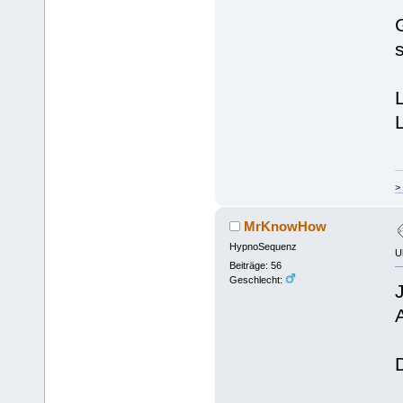
>
MrKnowHow
HypnoSequenz
U
Beiträge: 56
Geschlecht:
J