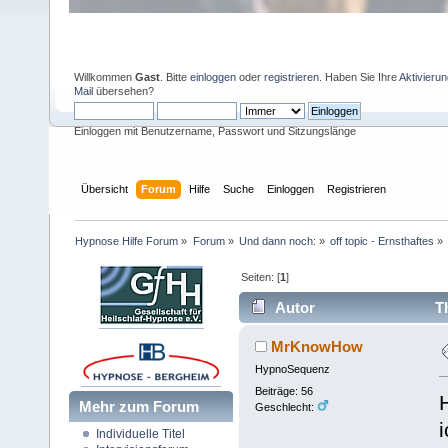
Willkommen
Gast
. Bitte
einloggen
oder
registrieren
. Haben Sie Ihre
Aktivieru
Mail
übersehen?
Einloggen mit Benutzername, Passwort und Sitzungslänge
Übersicht
Forum
Hilfe
Suche
Einloggen
Registrieren
Hypnose Hilfe Forum
»
Forum
»
Und dann noch:
»
off topic - Ernsthaftes
»
Seiten: [
1
]
Autor
Th
MrKnowHow
HypnoSequenz
Beiträge: 56
Mehr zum Forum
Geschlecht:
Individuelle Titel