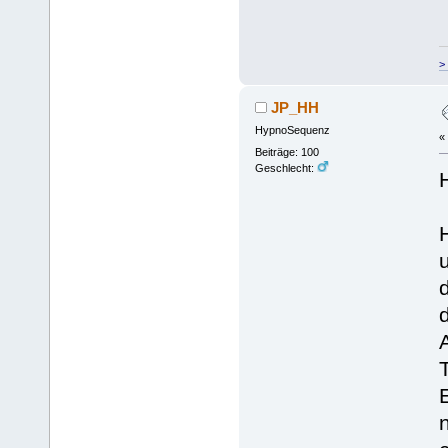
>
JP_HH
HypnoSequenz
«
Beiträge: 100
Geschlecht:
u
n