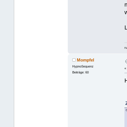
r
Mompfel
HypnoSequenz
«
Beiträge: 60