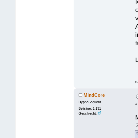
I
r
MindCore
HypnoSequenz
«
Beiträge: 1.131
Geschlecht: