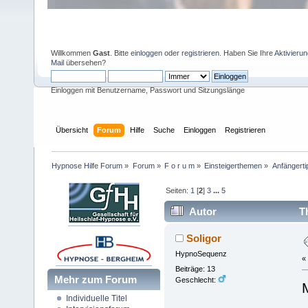
Willkommen
Gast
. Bitte
einloggen
oder
registrieren
. Haben Sie Ihre
Aktivieru
Mail
übersehen?
Einloggen mit Benutzername, Passwort und Sitzungslänge
Übersicht
Forum
Hilfe
Suche
Einloggen
Registrieren
Hypnose Hilfe Forum
»
Forum
»
F o r u m
»
Einsteigerthemen
»
Anfängerti
Seiten:
1
[
2
]
3
...
5
Autor
Th
114012 mal)
Soligor
HypnoSequenz
«
Beiträge: 13
Mehr zum Forum
Geschlecht:
Individuelle Titel