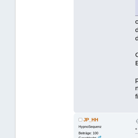
n
JP_HH
HypnoSequenz
«
Beiträge: 100