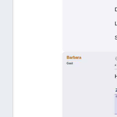
D
Barbara
Gast
«
H