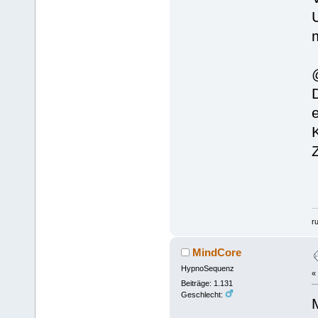
r
MindCore
HypnoSequenz
«
Beiträge: 1.131
Geschlecht: