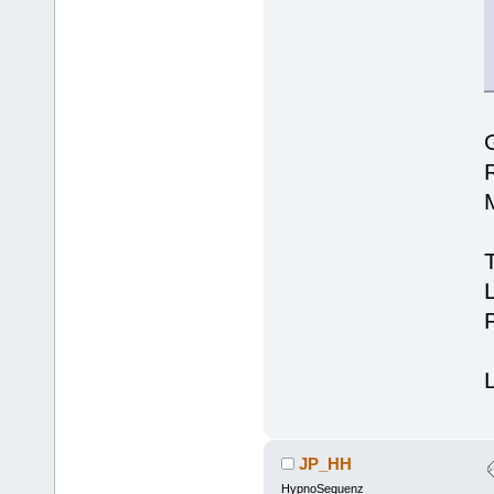
L
JP_HH
HypnoSequenz