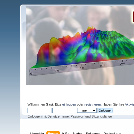
Willkommen
Gast
. Bitte
einloggen
oder
registrieren
. Haben Sie Ihre
Aktivi
Einloggen mit Benutzername, Passwort und Sitzungslänge
Übersicht
Forum
Hilfe
Suche
Einloggen
Registrieren