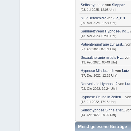
Selbsthypnose
von
Sleppar
[03. Jul 2025, 12:05 Uhr]
NLP Bereich?!?
von
JP_HH
[20. Mai 2024, 21:27 Uhr]
Sammelthread Hypnose-/Ind...
[13. Mai 2023, 07:05 Uhr]
Patientenumfrage zur Erst...
vo
[27. Apr 2023, 07:59 Uhr]
Sexualtherapie mittels Hy...
vo
[13. Feb 2023, 00:49 Uhr]
Hypnose Missbrauch
von
Lutz
[27. Dez 2022, 12:25 Uhr]
Nonverbale Hypnose ?
von
Lut
[02. Okt 2022, 19:24 Uhr]
Hypnose Online in Zeiten ...
vo
[12. Jul 2022, 17:18 Uhr]
Selbsthypnose Sinne alter...
vo
[14. Apr 2022, 18:26 Uhr]
Meist gelesene Beiträge