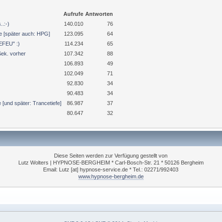
Aufrufe
Antworten
.:-)
140.010
76
 [später auch: HPG]
123.095
64
"EFEU" :)
114.234
65
Sek. vorher
107.342
88
106.893
49
102.049
71
92.830
34
90.483
34
e [und später: Trancetiefe]
86.987
37
80.647
32
Diese Seiten werden zur Verfügung gestellt von
Lutz Wolters | HYPNOSE-BERGHEIM * Carl-Bosch-Str. 21 * 50126 Bergheim
Email: Lutz [at] hypnose-service.de * Tel.: 02271/992403
www.hypnose-bergheim.de