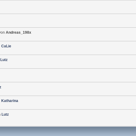
von
Andreas_198x
n
CaLie
n
Lutz
z
n
Katharina
n
Lutz