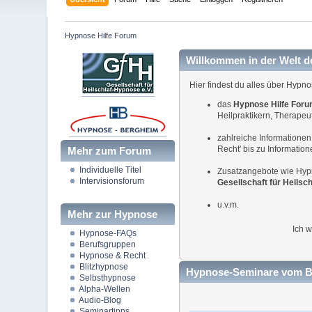
Hypnose Hilfe Forum
Willkommen in der Welt d
Hier findest du alles über Hypno
das
Hypnose Hilfe For
Heilpraktikern, Therapeu
zahlreiche Informatione
Recht' bis zu Informatio
Mehr zum Forum
Individuelle Titel
Zusatzangebote wie Hyp
Intervisionsforum
Gesellschaft für Heilsc
u.v.m.
Mehr zur Hypnose
Ich 
Hypnose-FAQs
Berufsgruppen
Hypnose & Recht
Blitzhypnose
Hypnose-Seminare vom Be
Selbsthypnose
Alpha-Wellen
Audio-Blog
Seminartipps