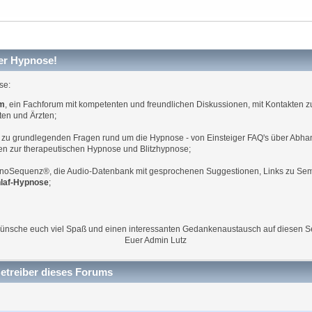
er Hypnose!
se:
um
, ein Fachforum mit kompetenten und freundlichen Diskussionen, mit Kontakten zu
ten und Ärzten;
n zu grundlegenden Fragen rund um die Hypnose - von Einsteiger FAQ's über Abh
nen zur therapeutischen Hypnose und Blitzhypnose;
noSequenz®, die Audio-Datenbank mit gesprochenen Suggestionen, Links zu Sem
hlaf-Hypnose
;
wünsche euch viel Spaß und einen interessanten Gedankenaustausch auf diesen Se
Euer Admin Lutz
treiber dieses Forums