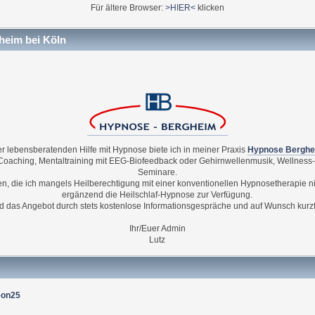
Für ältere Browser:
>HIER<
klicken
gheim bei Köln
 lebensberatenden Hilfe mit Hypnose biete ich in meiner Praxis
Hypnose Berghe
 Coaching, Mentaltraining mit EEG-Biofeedback oder Gehirnwellenmusik, Wellne
Seminare.
llen, die ich mangels Heilberechtigung mit einer konventionellen Hypnosetherapie ni
ergänzend die Heilschlaf-Hypnose zur Verfügung.
d das Angebot durch stets kostenlose Informationsgespräche und auf Wunsch kurzfr
Ihr/Euer Admin
Lutz
eon25