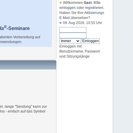
Willkommen
Gast
. Bitte
einloggen
oder
registrieren
.
Haben Sie Ihre
Aktivierungs
E-Mail
übersehen?
09. Aug 2026, 10:55 Uhr
®
da
-Seminare
tienten-Vorbereitung auf
 Anwendungen
Einloggen mit
Benutzername, Passwort
und Sitzungslänge
Min. lange "Sendung" kann zur
los - einfach auf das Symbol