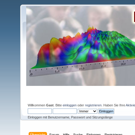
Willkommen
Gast
. Bitte
einloggen
oder
registrieren
. Haben Sie Ihre
Aktivi
Einloggen mit Benutzername, Passwort und Sitzungslänge
Übersicht
Forum
Hilfe
Suche
Einloggen
Registrieren